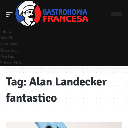
Início
Brasil
Noticias
Receitas
Pratos
Sobre Nós
Tag:
Alan Landecker
fantastico