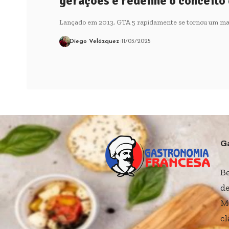
gerações e redefine o conceito
Lançado em 2013, GTA 5 rapidamente se tornou um ma
Diego Velázquez
11/03/2025
G
B
de
M
cl