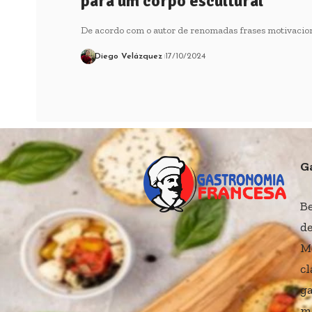
para um corpo escultural
De acordo com o autor de renomadas frases motivacion
Diego Velázquez
17/10/2024
G
B
de
M
cl
ga
me