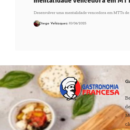
mentalidade vencedora em MTT
Desenvolver uma mentalidade vencedora em MTTs de p
Diego Velázquez
10/06/2025
G
B
de
M
cl