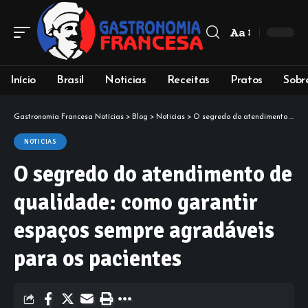
Aa
Início
Brasil
Noticias
Receitas
Pratos
Sobr
Gastronomia Francesa Notícias
>
Blog
>
Noticias
>
O segredo do atendimento de qualidade: como garantir espaços sempre agradáveis para os pacientes
NOTICIAS
O segredo do atendimento de
qualidade: como garantir
espaços sempre agradáveis
para os pacientes