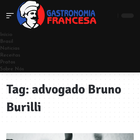
Início
Brasil
Noticias
Receitas
Pratos
Sobre Nós
Tag:
advogado Bruno
Burilli