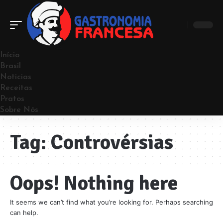
Início
Brasil
Noticias
Receitas
Pratos
Sobre Nós
Tag:
Controvérsias
Oops! Nothing here
It seems we can’t find what you’re looking for. Perhaps searching
can help.