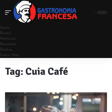
Início
Brasil
Noticias
Receitas
Pratos
Sobre Nós
Tag:
Cuia Café