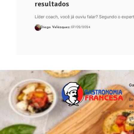
resultados
Líder coach, você já ouviu falar? Segundo o exper
Diego Velázquez
07/02/2024
Ga
Be
as
da
ga
fr
re