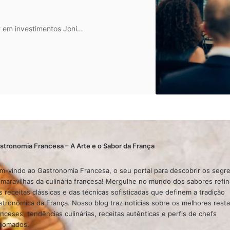
t em investimentos Joni…
stronomia Francesa – A Arte e o Sabor da França
m-vindo ao Gastronomia Francesa, o seu portal para descobrir os segr
 maravilhas da culinária francesa! Mergulhe no mundo dos sabores refi
s receitas clássicas e das técnicas sofisticadas que definem a tradição
stronômica da França. Nosso blog traz notícias sobre os melhores rest
anceses, tendências culinárias, receitas autênticas e perfis de chefs
nomados.