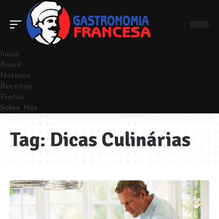
Início
Brasil
Noticias
Receitas
Pratos
Sobre Nós
Tag:
Dicas Culinárias