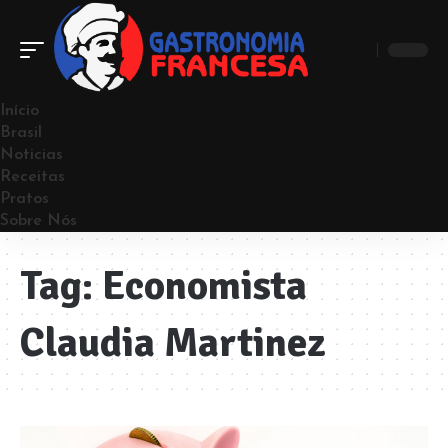
Início
Brasil
Noticias
Receitas
Pratos
Sobre Nós
Tag:
Economista
Claudia Martinez