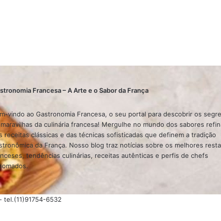
stronomia Francesa – A Arte e o Sabor da França
m-vindo ao Gastronomia Francesa, o seu portal para descobrir os segr
 maravilhas da culinária francesa! Mergulhe no mundo dos sabores refi
s receitas clássicas e das técnicas sofisticadas que definem a tradição
stronômica da França. Nosso blog traz notícias sobre os melhores rest
anceses, tendências culinárias, receitas autênticas e perfis de chefs
nomados.
 - tel.(11)91754-6532