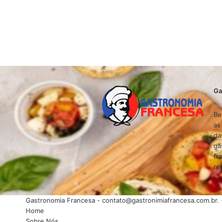
Ga
Be
as
da
ga
fr
re
Gastronomia Francesa -
contato@gastronimiafrancesa.com.br
.
Home
Sobre Nós