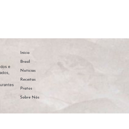
Início
Brasil
edos e
Noticias
nados,
Receitas
aurantes
Pratos
Sobre Nós