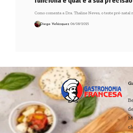
funciona e qual é a sua precisão
Como comenta a Dra. Thaline Neves, o teste pré-natal 
Diego Velázquez
06/08/2025
G
B
de
M
cl