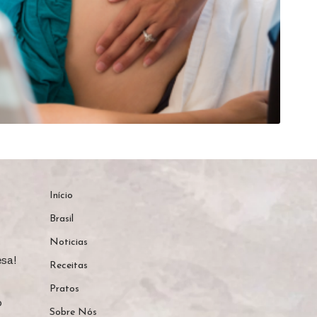
Início
Brasil
Noticias
sa!
Receitas
Pratos
o
Sobre Nós