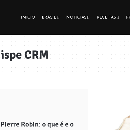
INÍCIO
BRASIL
NOTICIAS
RECEITAS
P
uispe CRM
erre Robin: o que é e o