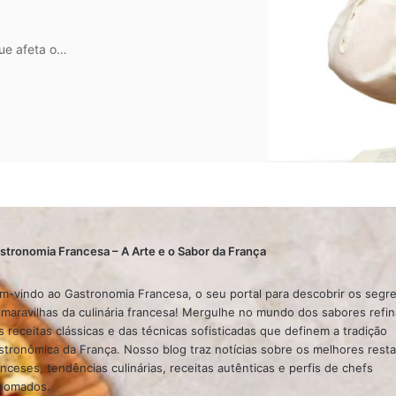
ue afeta o…
stronomia Francesa – A Arte e o Sabor da França
m-vindo ao Gastronomia Francesa, o seu portal para descobrir os segr
 maravilhas da culinária francesa! Mergulhe no mundo dos sabores refi
s receitas clássicas e das técnicas sofisticadas que definem a tradição
stronômica da França. Nosso blog traz notícias sobre os melhores rest
anceses, tendências culinárias, receitas autênticas e perfis de chefs
nomados.