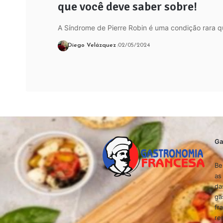
que você deve saber sobre!
A Síndrome de Pierre Robin é uma condição rara q
Diego Velázquez
02/05/2024
Ga
Be
as
da
ga
fr
re