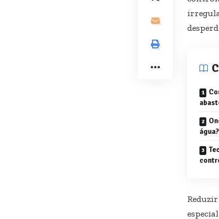
irregul
desperdí
C
Co
abast
On
água?
Te
contr
Reduzir
especia