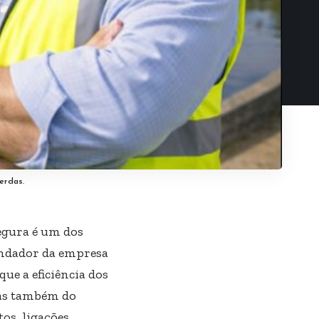
erdas.
egura é um dos
fundador da empresa
ue a eficiência dos
mas também do
os, ligações