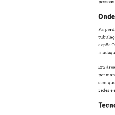
pessoas
Onde 
As perd
tubulaç
expõe O
inadequ
Em área
permane
sem que
redes é 
Tecn