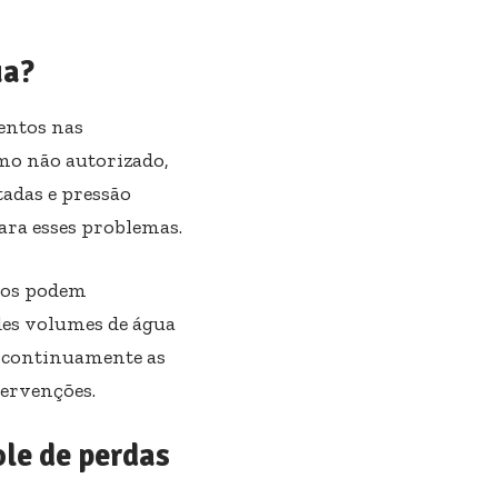
ua?
entos nas
mo não autorizado,
tadas e pressão
ara esses problemas.
eos podem
des volumes de água
r continuamente as
tervenções.
le de perdas