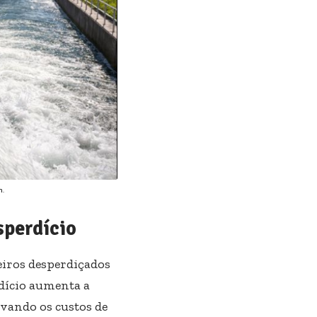
h.
sperdício
eiros desperdiçados
dício aumenta a
evando os custos de