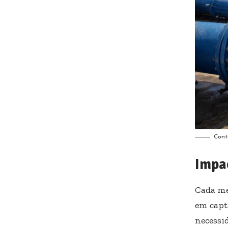
Cont
Impa
Cada me
em capt
necessi