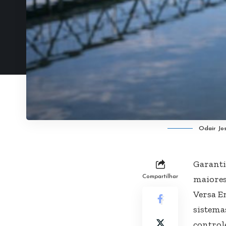
Odair Jo
Garanti
Compartilhar
maiores
Versa E
sistema
control