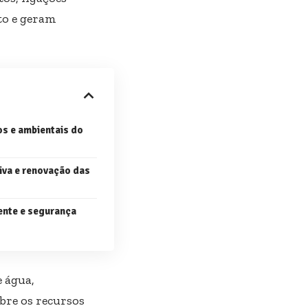
to e geram
s e ambientais do
va e renovação das
ente e segurança
 água,
bre os recursos