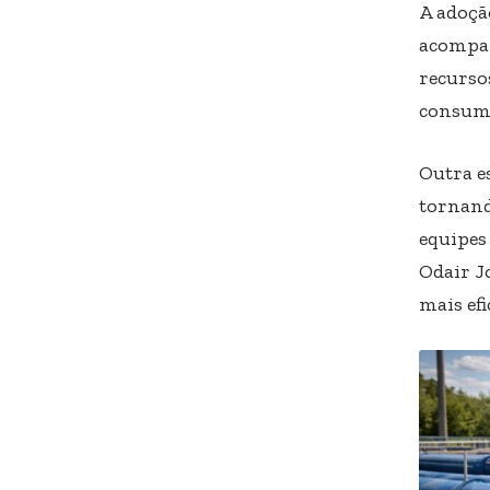
A adoçã
acompan
recurso
consum
Outra es
tornand
equipes
Odair J
mais efi