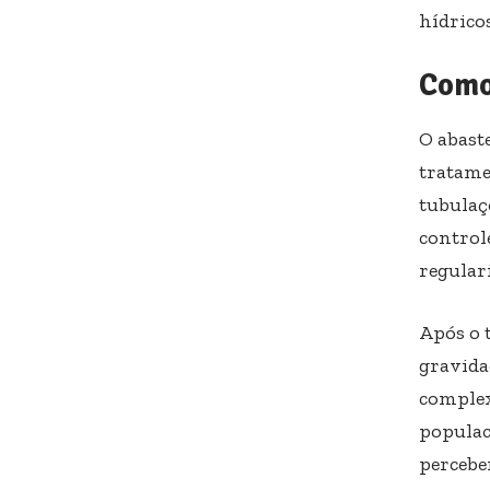
hídricos
Como
O abast
tratamen
tubulaç
controle
regular
Após o 
gravida
complex
populac
percebe