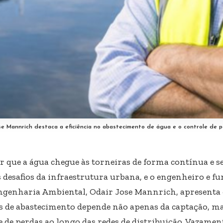
se Mannrich destaca a eficiência no abastecimento de água e o controle de p
r que a água chegue às torneiras de forma contínua e s
 desafios da infraestrutura urbana, e o engenheiro e 
ngenharia Ambiental, Odair Jose Mannrich, apresenta q
s de abastecimento depende não apenas da captação, 
e de perdas ao longo das redes de distribuição. Vazament