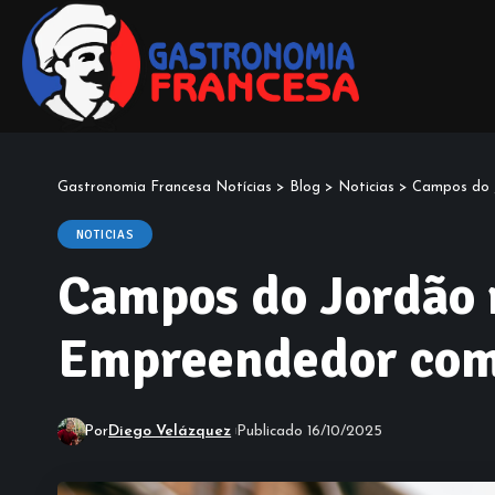
Gastronomia Francesa Notícias
>
Blog
>
Noticias
>
Campos do J
NOTICIAS
Campos do Jordão r
Empreendedor com 
Por
Diego Velázquez
Publicado 16/10/2025