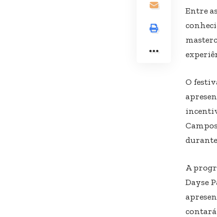
Entre as
conheci
masterc
experiê
O festi
apresen
incenti
Campos 
durante
A progr
Dayse P
apresen
contará