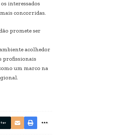
os interessados
 mais concorridas.
dão promete ser
ambiente acolhedor
s profissionais
e como um marco na
gional.
tter