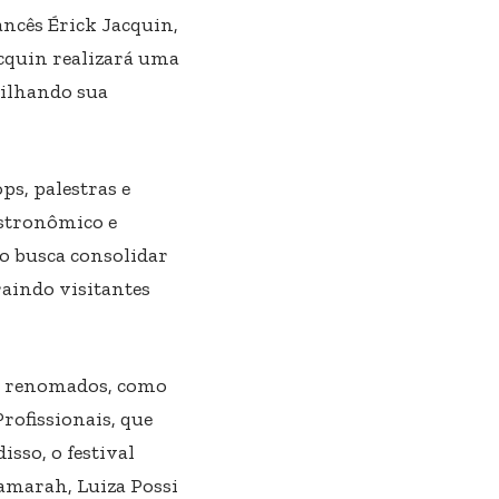
ancês Érick Jacquin,
cquin realizará uma
tilhando sua
ps, palestras e
astronômico e
o busca consolidar
aindo visitantes
fs renomados, como
rofissionais, que
sso, o festival
amarah, Luiza Possi