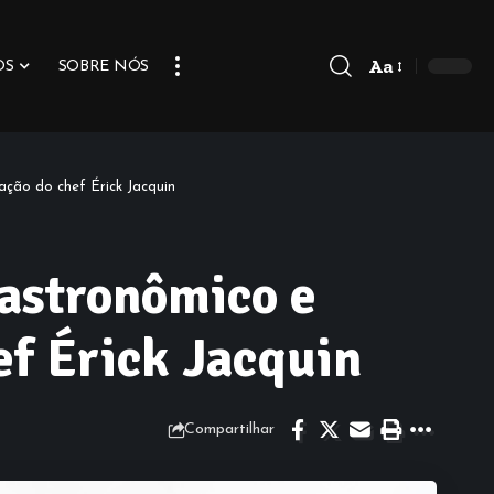
Aa
OS
SOBRE NÓS
ção do chef Érick Jacquin
Gastronômico e
f Érick Jacquin
Compartilhar