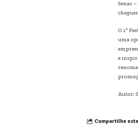
Senac –
cheguem
O 1º Fe
uma opo
empreen
e inspi
renomad
promoçã
Autor: 
Compartilhe este