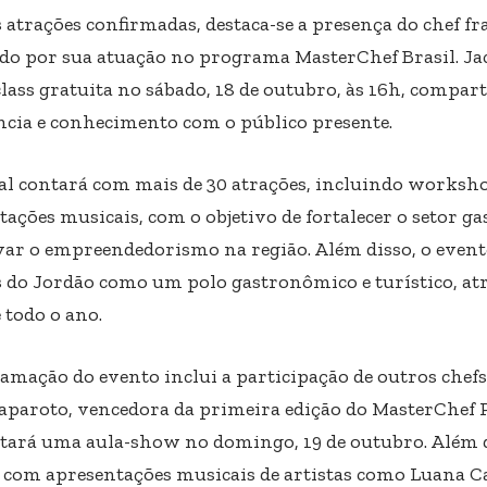
 atrações confirmadas, destaca-se a presença do chef fr
do por sua atuação no programa MasterChef Brasil. Ja
lass gratuita no sábado, 18 de outubro, às 16h, compar
ncia e conhecimento com o público presente.
val contará com mais de 30 atrações, incluindo worksho
tações musicais, com o objetivo de fortalecer o setor g
var o empreendedorismo na região. Além disso, o event
do Jordão como um polo gastronômico e turístico, atr
 todo o ano.
amação do evento inclui a participação de outros che
aparoto, vencedora da primeira edição do MasterChef P
tará uma aula-show no domingo, 19 de outubro. Além di
 com apresentações musicais de artistas como Luana C