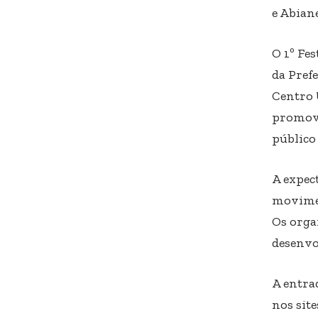
e Abian
O 1º Fe
da Pref
Centro 
promove
público
A expect
movimen
Os orga
desenvo
A entra
nos sit