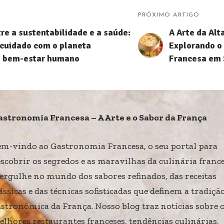
PRÓXIMO ARTIGO
tre a sustentabilidade e a saúde:
A Arte da Alt
cuidado com o planeta
Explorando o
o bem-estar humano
Francesa em 
astronomia Francesa – A Arte e o Sabor da França
em-vindo ao Gastronomia Francesa, o seu portal para
scobrir os segredos e as maravilhas da culinária france
ergulhe no mundo dos sabores refinados, das receitas
ássicas e das técnicas sofisticadas que definem a tradiçã
stronômica da França. Nosso blog traz notícias sobre 
lhores restaurantes franceses, tendências culinárias,