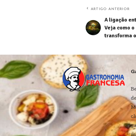
ARTIGO ANTERIOR
A ligação en
Veja como o 
transforma 
G
B
de
M
cl
ga
me