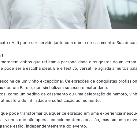
scato d’Asti pode ser servido junto com o bolo de casamento. Sua doç
r!
merecem vinhos que reflitam a personalidade e os gostos do aniversa
 pode ser a escolha ideal. Ele é festivo, versátil e agrada a muitos pal
 escolha de um vinho excepcional. Celebrações de conquistas profissi
ux ou um Barolo, que simbolizam sucesso e maturidade.
cos, como um pedido de casamento ou uma celebração de namoro, vinh
 atmosfera de intimidade e sofisticação ao momento.
e que pode transformar qualquer celebração em uma experiência inesque
ionar vinhos que não apenas complementem a ocasião, mas também elev
 grande estilo, independentemente do evento.