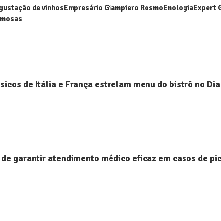
gustação de vinhos
Empresário Giampiero Rosmo
Enologia
Expert 
famosas
ssicos de Itália e França estrelam menu do bistrô no D
 de garantir atendimento médico eficaz em casos de p