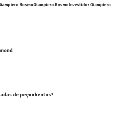
Giampiero Rosmo
Giampiero Rosmo
Investidor Giampiero
iamond
icadas de peçonhentos?