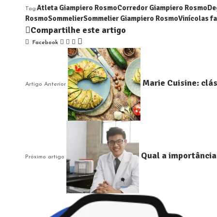
Atleta Giampiero Rosmo
Corredor Giampiero Rosmo
De
Tag:
Rosmo
Sommelier
Sommelier Giampiero Rosmo
Vinícolas 
Compartilhe este artigo
Facebook
Marie Cuisine: clá
Artigo Anterior
Qual a importância
Próximo artigo