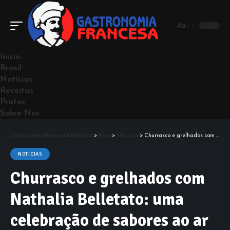
Aa
Início
Brasil
Noticias
Receitas
Pratos
Sobre Nós
Gastronomia Francesa Notícias
>
Blog
>
Noticias
>
Churrasco e grelhados com Nathalia Belletato: uma celebração de sabores ao ar livre
NOTICIAS
Churrasco e grelhados com
Nathalia Belletato: uma
celebração de sabores ao ar