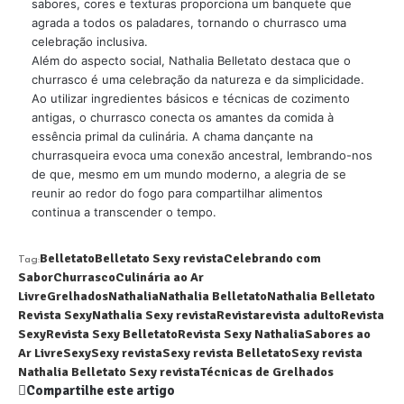
sabores, cores e texturas proporciona um banquete que
agrada a todos os paladares, tornando o churrasco uma
celebração inclusiva.
Além do aspecto social, Nathalia Belletato destaca que o
churrasco é uma celebração da natureza e da simplicidade.
Ao utilizar ingredientes básicos e técnicas de cozimento
antigas, o churrasco conecta os amantes da comida à
essência primal da culinária. A chama dançante na
churrasqueira evoca uma conexão ancestral, lembrando-nos
de que, mesmo em um mundo moderno, a alegria de se
reunir ao redor do fogo para compartilhar alimentos
continua a transcender o tempo.
Belletato
Belletato Sexy revista
Celebrando com
Tag:
Sabor
Churrasco
Culinária ao Ar
Livre
Grelhados
Nathalia
Nathalia Belletato
Nathalia Belletato
Revista Sexy
Nathalia Sexy revista
Revista
revista adulto
Revista
Sexy
Revista Sexy Belletato
Revista Sexy Nathalia
Sabores ao
Ar Livre
Sexy
Sexy revista
Sexy revista Belletato
Sexy revista
Nathalia Belletato Sexy revista
Técnicas de Grelhados
Compartilhe este artigo