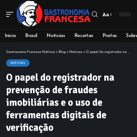
Aa
Início
Brasil
Noticias
Receitas
Pratos
Sobr
Gastronomia Francesa Notícias
>
Blog
>
Noticias
>
O papel do registrador na prevenção de fraudes imobiliárias e o uso de ferramentas digitais de verificação
NOTICIAS
O papel do registrador na
prevenção de fraudes
imobiliárias e o uso de
ferramentas digitais de
verificação