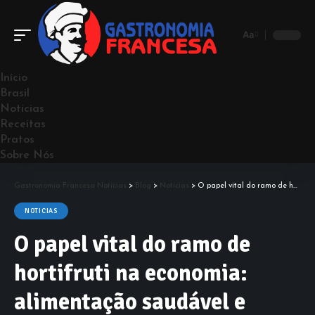
Aa
Início
Brasil
Noticias
Receitas
Pratos
Sobre Nós
Gastronomia Francesa Notícias
>
Blog
>
Noticias
>
O papel vital do ramo de hortifruti na economia: alimentação saudável e desenvolvimento sustentável
NOTICIAS
O papel vital do ramo de
hortifruti na economia:
alimentação saudável e