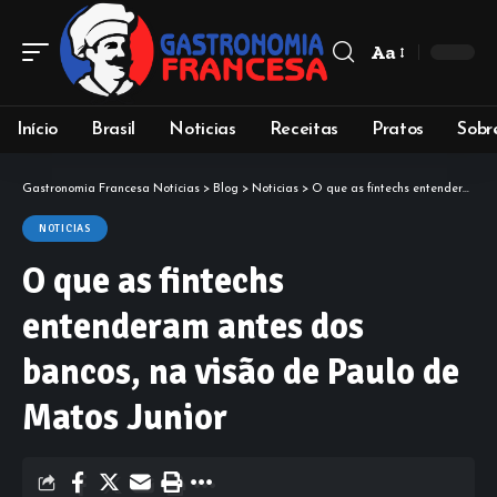
Aa
Início
Brasil
Noticias
Receitas
Pratos
Sobr
Gastronomia Francesa Notícias
>
Blog
>
Noticias
>
O que as fintechs entenderam antes dos bancos, na visão de Paulo de Matos Junior
NOTICIAS
O que as fintechs
entenderam antes dos
bancos, na visão de Paulo de
Matos Junior