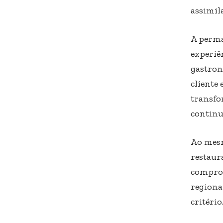
assimil
A perma
experiê
gastron
cliente
transfo
continu
Ao mesm
restaur
comprom
regiona
critéri