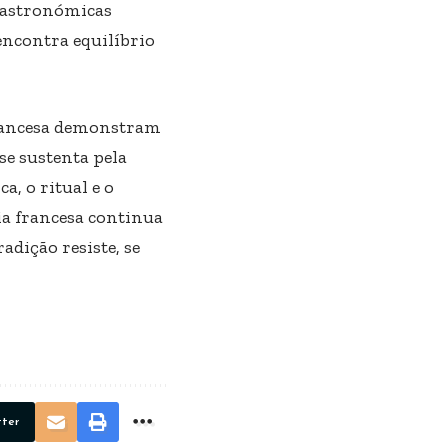
 gastronómicas
 encontra equilíbrio
francesa demonstram
se sustenta pela
, o ritual e o
ia francesa continua
adição resiste, se
tter