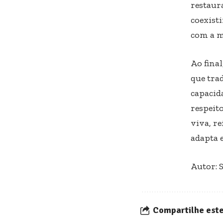
restaur
coexisti
com a m
Ao fina
que trad
capacid
respeit
viva, re
adapta e
Autor: 
Compartilhe este