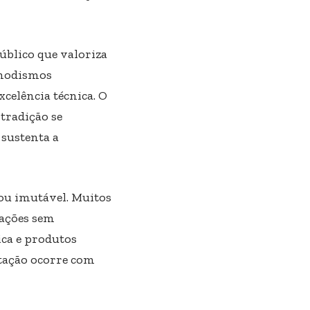
blico que valoriza
 modismos
xcelência técnica. O
 tradição se
 sustenta a
ou imutável. Muitos
rações sem
ica e produtos
ptação ocorre com