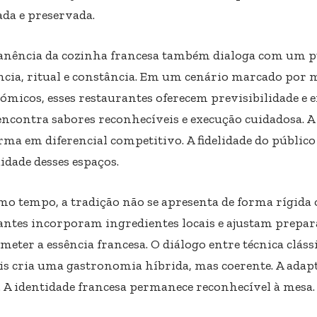
ada e preservada.
nência da cozinha francesa também dialoga com um pú
ncia, ritual e constância. Em um cenário marcado por
ómicos, esses restaurantes oferecem previsibilidade e e
 encontra sabores reconhecíveis e execução cuidadosa. A
rma em diferencial competitivo. A fidelidade do público
idade desses espaços.
o tempo, a tradição não se apresenta de forma rígida 
antes incorporam ingredientes locais e ajustam prepa
eter a essência francesa. O diálogo entre técnica cláss
is cria uma gastronomia híbrida, mas coerente. A ada
o. A identidade francesa permanece reconhecível à mesa.