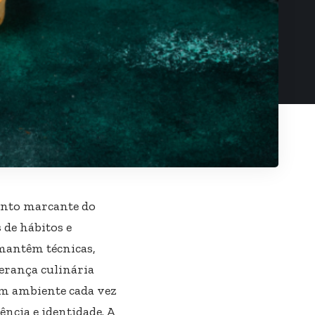
ento marcante do
de hábitos e
mantêm técnicas,
erança culinária
m ambiente cada vez
ência e identidade. A