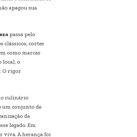
 não apagou sua
eza
passa pelo
 clássicos, cortes
guem como marcas
local, o
. O rigor
o culinário
ue um conjunto de
ganização da
esse legado. Em
r viva. A herança foi