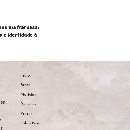
onomia francesa:
o e identidade à
Início
Brasil
Noticias
sa!
Receitas
Pratos
o
Sobre Nós
os