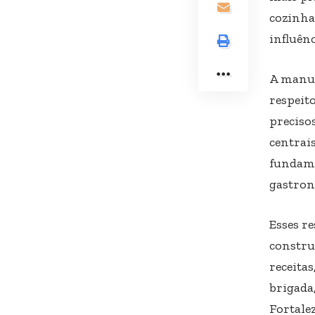
cozinha
influênc
A manut
respeito
preciso
centrai
fundame
gastron
Esses r
constru
receita
brigada,
Fortalez