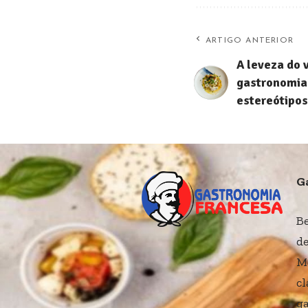
ARTIGO ANTERIOR
A leveza do 
gastronomia 
estereótipos
G
B
de
M
cl
ga