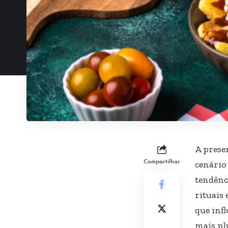
A prese
Compartilhar
cenário
tendênc
rituais
que inf
mais pl