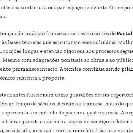
 clássica continua a ocupar espaço relevante. O tempo
ia.
enção da tradição francesa nos restaurantes de
Fortal
 às bases técnicas que estruturam essa culinária. Molhos
s, cocções longas e atenção rigorosa aos processos se
s. Mesmo com adaptações pontuais ao clima e ao público 
nto permanece intacto. A técnica continua sendo pilar
ómico sustenta a proposta.
estaurantes funcionam como guardiões de um repertóri
ído ao longo de séculos. A cozinha francesa, mais do q
s, representa um método de pensar a gastronomia. A or
 a hierarquia da cozinha e a lógica do serviço refletem 
a, essa tradição encontrou terreno fértil para se mante