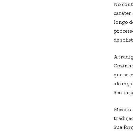
No cont
caráter 
longo de
process
de sofis
A tradi
Cozinhe
que se 
alcança
Seu imp
Mesmo d
tradiçã
Sua for