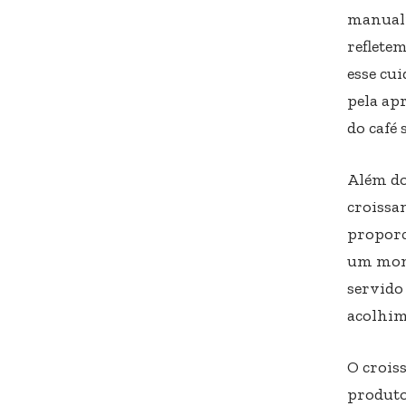
manualm
reflete
esse cu
pela ap
do café 
Além do
croissa
proporc
um mome
servido 
acolhim
O crois
produto