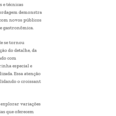
 e técnicas
abordagem demonstra
ga com novos públicos
e gastronômica.
le se tornou
ção do detalhe, da
dado com
rinha especial e
izada. Essa atenção
lidando o croissant
explorar variações
rias que oferecem