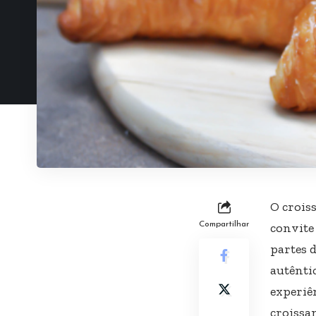
O crois
Compartilhar
convite 
partes 
autênti
experiên
croissa