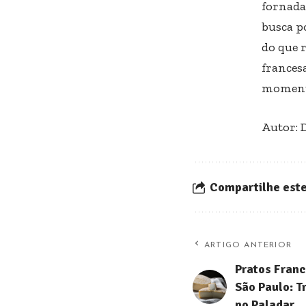
fornada
busca p
do que 
frances
momento
Autor: 
Compartilhe este
ARTIGO ANTERIOR
Pratos Franc
São Paulo: T
no Paladar