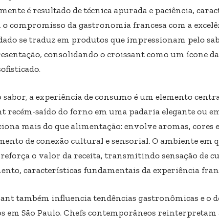
ente é resultado de técnica apurada e paciência, caract
m o compromisso da gastronomia francesa com a excelên
idado se traduz em produtos que impressionam pelo sabo
resentação, consolidando o croissant como um ícone da
sofisticado.
 sabor, a experiência de consumo é um elemento centr
nt recém-saído do forno em uma padaria elegante ou e
iona mais do que alimentação: envolve aromas, cores e
nto de conexão cultural e sensorial. O ambiente em q
reforça o valor da receita, transmitindo sensação de cu
ento, características fundamentais da experiência fran
sant também influencia tendências gastronômicas e o 
s em São Paulo. Chefs contemporâneos reinterpretam a 