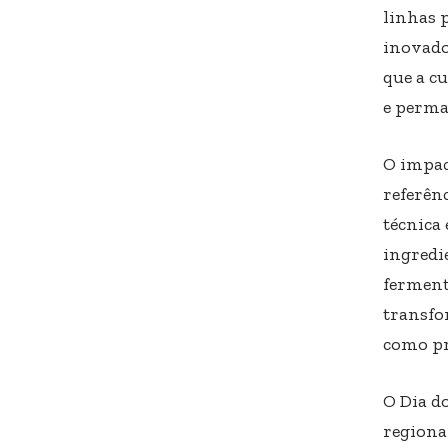
linhas 
inovado
que a cu
e perma
O impac
referênc
técnica 
ingredi
ferment
transfo
como pro
O Dia d
regionai