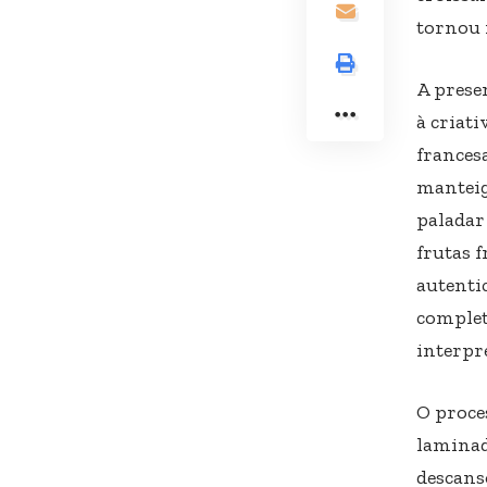
tornou r
A presen
à criat
frances
manteig
paladar
frutas f
autenti
complet
interpr
O proce
laminad
descans