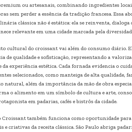
premium ou artesanais, combinando ingredientes locais
ras sem perder a essência da tradição francesa. Essa 
linária clássica não é estática: ela se reinventa, dialo
nece relevante em uma cidade marcada pela diversidad
to cultural do croissant vai além do consumo diário. E
ia de qualidade e sofisticação, representando a valoriza
e da experiência estética. Cada fornada evidencia o cui
entes selecionados, como manteiga de alta qualidade, fa
o natural, além da importância da mão de obra especial
rma o alimento em um símbolo de cultura e arte, conso
tagonista em padarias, cafés e bistrôs da cidade.
o Croissant também funciona como oportunidade para 
s e criativas da receita clássica. São Paulo abriga pada