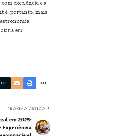
com excelência e a
t é, portanto, mais
 gastronomia
 rotina em
tter
PRÓXIMO ARTIGO
asil em 2025:
e Experiência
Incomparável