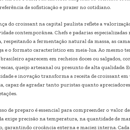
eferência de sofisticação e prazer no cotidiano.
ça do croissant na capital paulista reflete a valorizaçã
ividade contemporânea. Chefs e padarias especializadas
a, respeitando a fermentação natural da massa, as cama
a e o formato característico em meia-lua. Ao mesmo t
 brasileiro aparecem em recheios doces ou salgados, co
rescas, queijo artesanal ou presunto de alta qualidade.
cidade e inovação transforma a receita de croissant em
a, capaz de agradar tanto puristas quanto apreciadore
etações.
sso de preparo é essencial para compreender o valor de
a exige precisão na temperatura, na quantidade de ma
o, garantindo crocância externa e maciez interna. Cad