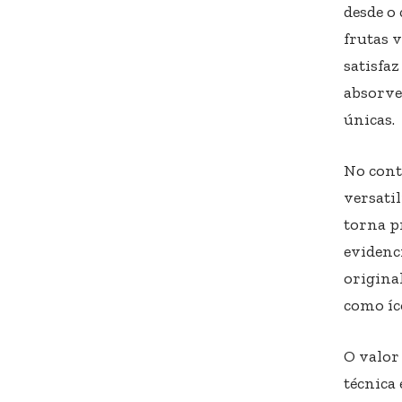
desde o
frutas 
satisfa
absorve
únicas.
No cont
versati
torna p
evidenci
original
como íc
O valor
técnica 