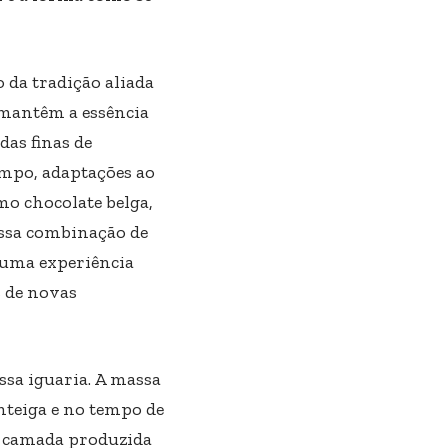
o da tradição aliada
 mantêm a essência
das finas de
empo, adaptações ao
mo chocolate belga,
 Essa combinação de
 uma experiência
s de novas
ssa iguaria. A massa
nteiga e no tempo de
a camada produzida