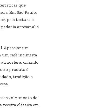
erísticas que
cia. Em São Paulo,
r, pela textura e
 padaria artesanal e
al. Apreciar um
m um café intimista
 atmosfera, criando
ue o produto é
idado, tradição e
cesa.
desenvolvimento de
receita clássica em