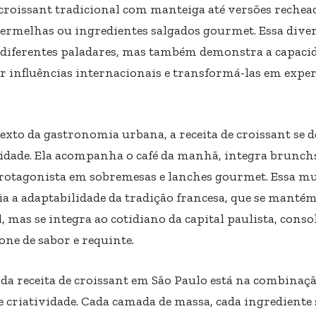
 croissant tradicional com manteiga até versões rechea
vermelhas ou ingredientes salgados gourmet. Essa dive
z diferentes paladares, mas também demonstra a capacid
r influências internacionais e transformá-las em exper
exto da gastronomia urbana, a receita de croissant se d
lidade. Ela acompanha o café da manhã, integra brunchs 
rotagonista em sobremesas e lanches gourmet. Essa mul
a a adaptabilidade da tradição francesa, que se mantém 
, mas se integra ao cotidiano da capital paulista, cons
one de sabor e requinte.
 da receita de croissant em São Paulo está na combinaçã
e criatividade. Cada camada de massa, cada ingrediente 