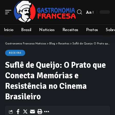
Aa
Início
Brasil
Noticias
Receitas
Pratos
Sobr
Gastronomia Francesa Notícias
>
Blog
>
Receitas
>
Suflê de Queijo: O Prato que Conecta Memórias e Resistência no Cinema Brasileiro
RECEITAS
Suflê de Queijo: O Prato que
Conecta Memórias e
Resistência no Cinema
Brasileiro