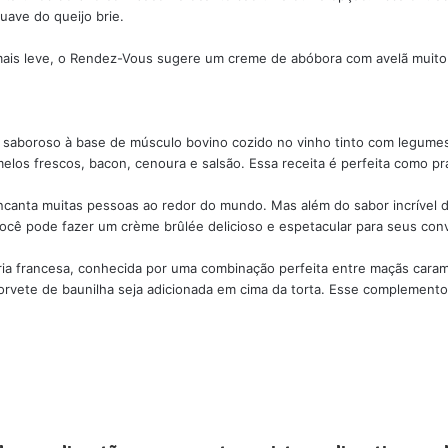
uave do queijo brie.
o mais leve, o Rendez-Vous sugere um creme de abóbora com avelã muito
 saboroso à base de músculo bovino cozido no vinho tinto com legumes 
os frescos, bacon, cenoura e salsão. Essa receita é perfeita como pra
canta muitas pessoas ao redor do mundo. Mas além do sabor incrível d
ocê pode fazer um crème brûlée delicioso e espetacular para seus con
ária francesa, conhecida por uma combinação perfeita entre maçãs caram
orvete de baunilha seja adicionada em cima da torta. Esse complemento