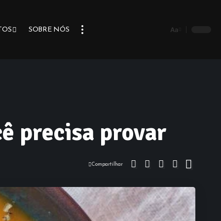
Aa
TOS
SOBRE NÓS
cê precisa provar
Compartilhar