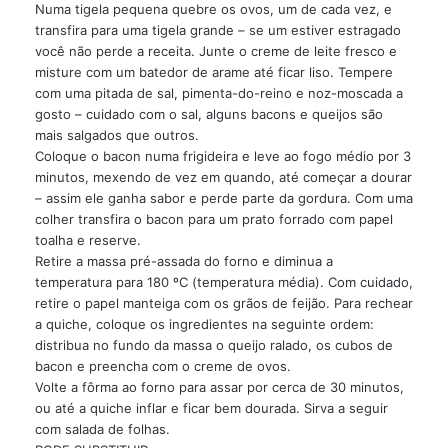
Numa tigela pequena quebre os ovos, um de cada vez, e
transfira para uma tigela grande – se um estiver estragado
você não perde a receita. Junte o creme de leite fresco e
misture com um batedor de arame até ficar liso. Tempere
com uma pitada de sal, pimenta-do-reino e noz-moscada a
gosto – cuidado com o sal, alguns bacons e queijos são
mais salgados que outros.
Coloque o bacon numa frigideira e leve ao fogo médio por 3
minutos, mexendo de vez em quando, até começar a dourar
– assim ele ganha sabor e perde parte da gordura. Com uma
colher transfira o bacon para um prato forrado com papel
toalha e reserve.
Retire a massa pré-assada do forno e diminua a
temperatura para 180 ºC (temperatura média). Com cuidado,
retire o papel manteiga com os grãos de feijão. Para rechear
a quiche, coloque os ingredientes na seguinte ordem:
distribua no fundo da massa o queijo ralado, os cubos de
bacon e preencha com o creme de ovos.
Volte a fôrma ao forno para assar por cerca de 30 minutos,
ou até a quiche inflar e ficar bem dourada. Sirva a seguir
com salada de folhas.