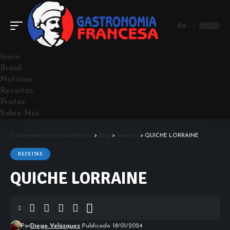
Aa
Início
Brasil
Noticias
Receitas
Pratos
Sobre Nós
Gastronomia Francesa Notícias
>
Blog
>
Receitas
>
QUICHE LORRAINE
RECEITAS
QUICHE LORRAINE
Por
Diego Velázquez
Publicado 18/01/2024