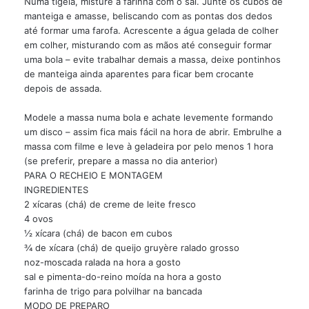
Numa tigela, misture a farinha com o sal. Junte os cubos de
manteiga e amasse, beliscando com as pontas dos dedos
até formar uma farofa. Acrescente a água gelada de colher
em colher, misturando com as mãos até conseguir formar
uma bola – evite trabalhar demais a massa, deixe pontinhos
de manteiga ainda aparentes para ficar bem crocante
depois de assada.
Modele a massa numa bola e achate levemente formando
um disco – assim fica mais fácil na hora de abrir. Embrulhe a
massa com filme e leve à geladeira por pelo menos 1 hora
(se preferir, prepare a massa no dia anterior)
PARA O RECHEIO E MONTAGEM
INGREDIENTES
2 xícaras (chá) de creme de leite fresco
4 ovos
½ xícara (chá) de bacon em cubos
¾ de xícara (chá) de queijo gruyère ralado grosso
noz-moscada ralada na hora a gosto
sal e pimenta-do-reino moída na hora a gosto
farinha de trigo para polvilhar na bancada
MODO DE PREPARO