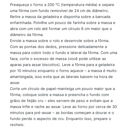
Preaqueça o forno a 200 °C (temperatura média) e separe
uma fôrma com fundo removível de 24 cm de diâmetro.
Retire a massa da geladeira e disponha sobre a bancada
enfarinhada. Polvilhe um pouco de farinha sobre a massa e
abra com um rolo até formar um círculo 6 cm maior que o
diâmetro da fôrma.
Enrole a massa sobre o rolo e desenrole sobre a fôrma.
Com as pontas dos dedos, pressione delicadamente a
massa para cobrir todo o fundo e lateral da fôrma. Com uma
faca, corte o excesso de massa (você pode utilizar as
aparas para assar biscoitos). Leve a fôrma para a geladeira
por 10 minutos enquanto o forno aquece – a massa é muito
amanteigada, isso evita que as laterais baixem na hora de
assar.
Corte um círculo de papel-manteiga um pouco maior que a
fôrma, coloque sobre a massa e preencha o fundo com
grãos de feijão cru – eles servem de peso e evitam que a
massa infle e rache ao assar. Leve ao forno por cerca de 30
minutos para pré-assar – as bordas começam a dourar e o
fundo perde o aspecto de cru. Enquanto isso, prepare o
recheio.