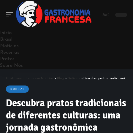
Aa
Início
Brasil
Noticias
Receitas
Pratos
Sobre Nós
Gastronomia Francesa Notícias
>
Blog
>
Noticias
>
Descubra pratos tradicionais de diferentes culturas: uma jornada gastronômica
NOTICIAS
Descubra pratos tradicionais
de diferentes culturas: uma
jornada gastronômica