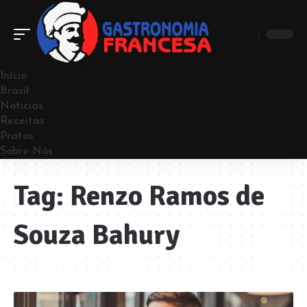
Início
Brasil
Noticias
Receitas
Pratos
Sobre Nós
Tag:
Renzo Ramos de
Souza Bahury