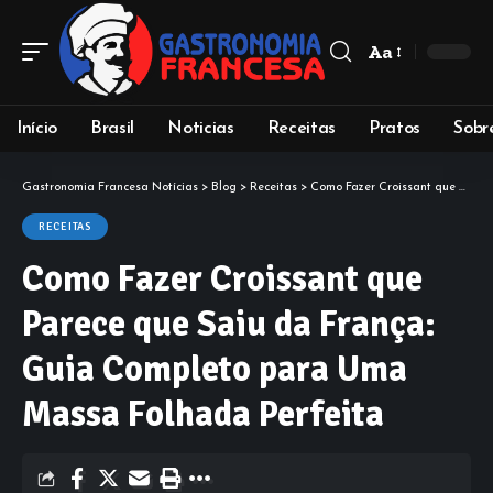
Aa
Início
Brasil
Noticias
Receitas
Pratos
Sobr
Gastronomia Francesa Notícias
>
Blog
>
Receitas
>
Como Fazer Croissant que Parece que Saiu da França: Guia Completo para Uma Massa Folhada Perfeita
RECEITAS
Como Fazer Croissant que
Parece que Saiu da França:
Guia Completo para Uma
Massa Folhada Perfeita